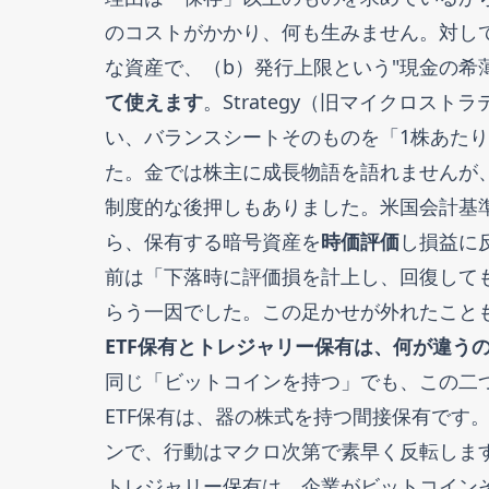
のコストがかかり、何も生みません。対して
な資産で、（b）発行上限という"現金の希
て使えます
。Strategy（旧マイクロス
い、バランスシートそのものを「1株あたり
た。金では株主に成長物語を語れませんが
制度的な後押しもありました。米国会計基準で
ら、保有する暗号資産を
時価評価
し損益に反
前は「下落時に評価損を計上し、回復して
らう一因でした。この足かせが外れたこと
ETF保有とトレジャリー保有は、何が違う
同じ「ビットコインを持つ」でも、この二
ETF保有は、器の株式を持つ間接保有です
ンで、行動はマクロ次第で素早く反転しま
トレジャリー保有は、企業がビットコイン