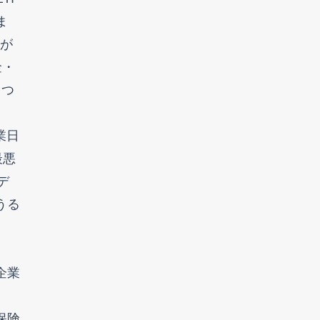
ま
上が
金・
りつ
業日
最悪
デ
うる
企業
保険