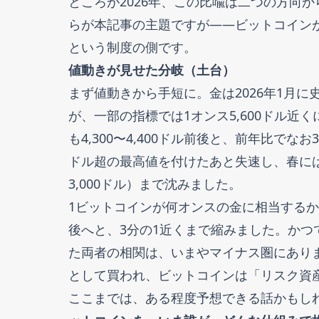
ところが2026年、この比喩は二つの方向
らが本記事の主題ですが——ビットコイン
という制度の側です。
値動きが見せた分岐（土台）
まず値動きから手短に。金は2026年1月
が、一部の指標では1オンス5,600ドル近
も4,300〜4,400ドル前後と、前年比でな
ドル超の最高値を付けたあと失速し、春には7
3,000ドル）まで沈みました。
1ビットコインが何オンスの金に相当するかを示
後へと、3分の1近くまで縮みました。か
た両者の相関は、いまやマイナス圏にあり
として買われ、ビットコインは「リスク資
ここまでは、ある程度予想できる話かもし