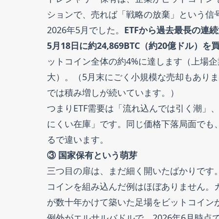
ションで、売れば「戦略の放棄」という信
2026年5月でした。
ETFから過去最長の連続
5月18日に約24,869BTC（約20億ドル）
ットコイン全体の約4%に達します（上場企業全
大）。（5月末にごく小規模な売却もあり
では積み増しが続いています。）
つまりETF需要は「流れ込んでは引く潮」
にくい在庫」です。同じ価格下落局面でも
るで違います。
③ 国家保有という萌芽
三つ目の扉は、まだ細く開いたばかりです
コインを組み込んだ例はほぼありません。
が数十年かけて築いた足場をビットコイン
例外がエルサルバドルで、2026年6月時点で