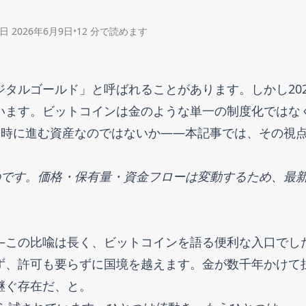
日
2026年6月9日
•
12 分で読めます
タルゴールド」と呼ばれることがあります。しかし202
います。ビットコインは金のような単一の制度化ではな
同時に進む資産なのではないか——本記事では、その視
ものです。価格・保有量・資金フローは変動するため、最
—この比喩は長く、ビットコインを語る便利な入口でし
ず、許可も要らずに国境を越えます。金が数千年かけて
継ぐ存在だ、と。