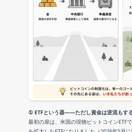
① ETFという器——ただし資金は逆流もす
最初の扉は、米国の現物ビットコインETFで
を拡大したETFになりました（2026年5月に