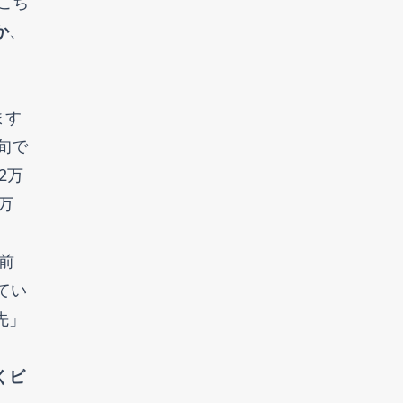
こち
か
、
ます
旬で
2万
万
5前
てい
先」
くビ