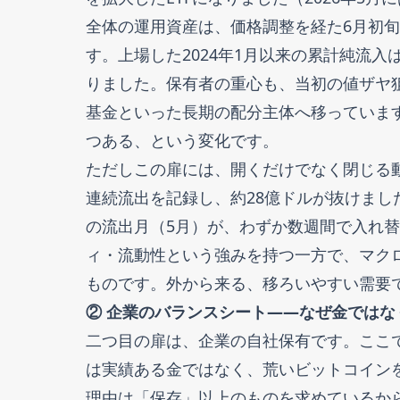
全体の運用資産は、価格調整を経た6月初旬でも
す。上場した2024年1月以来の累計純流入
りました。保有者の重心も、当初の値ザヤ狙
基金といった長期の配分主体へ移っていま
つある、という変化です。
ただしこの扉には、開くだけでなく閉じる動き
連続流出を記録し、約28億ドルが抜けました
の流出月（5月）が、わずか数週間で入れ替
ィ・流動性という強みを持つ一方で、マク
ものです。外から来る、移ろいやすい需要
② 企業のバランスシート——なぜ金ではな
二つ目の扉は、企業の自社保有です。ここ
は実績ある金ではなく、荒いビットコイン
理由は「保存」以上のものを求めているか