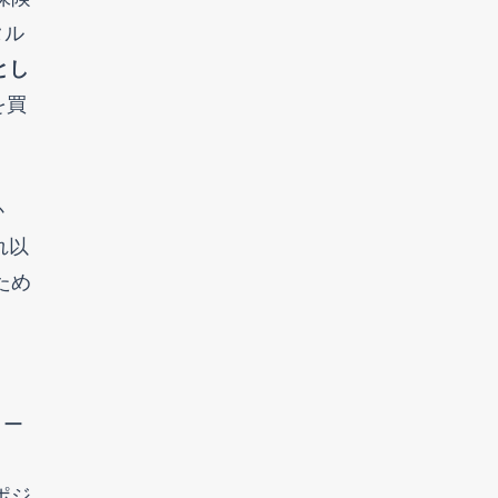
タル
とし
を買
か
れ以
ため
ター
ポジ