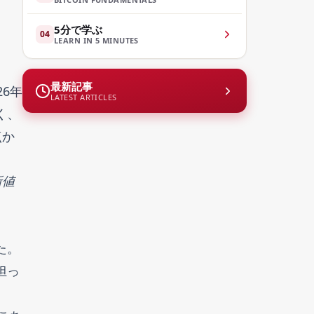
5分で学ぶ
04
LEARN IN 5 MINUTES
最新記事
6年
LATEST ARTICLES
く、
点か
新値
た。
担っ