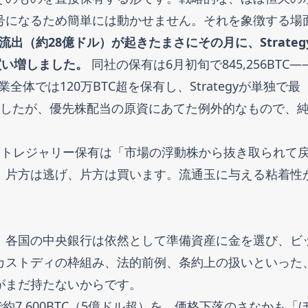
号になるため簡単には動かせません。それを象徴する場
流出（約28億ドル）が起きたまさにその月に、Strateg
を買い増しました。
同社の保有は6月初旬で845,256BTC—
体では120万BTC超を保有し、Strategyが単独で最
ましたが、優先株配当の原資にあてた例外的なもので、
、トレジャリー保有は「市場の浮動株から抜き取られて
、片方は逃げ、片方は買います。流通玉に与える粘着性
。各国の中央銀行は依然として準備資産に金を選び、ビ
カストディの枠組み、法的前例、条約上の扱いといった
がまだ持たないからです。
約7,600BTC（5億ドル超）を、価格下落のさなかも「