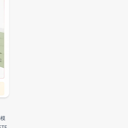
規模
TF