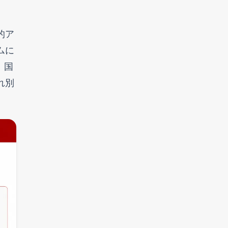
的ア
ムに
、国
れ別