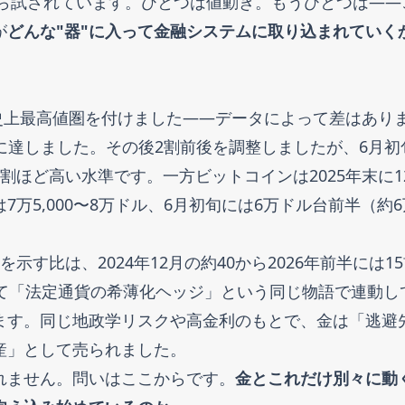
から試されています。ひとつは値動き。もうひとつは——
が
どんな"器"に入って金融システムに取り込まれていく
に史上最高値圏を付けました——データによって差はあり
くに達しました。その後2割前後を調整しましたが、6月初
お3割ほど高い水準です。一方ビットコインは2025年末に1
万5,000〜8万ドル、6月初旬には6万ドル台前半（約6
す比は、2024年12月の約40から2026年前半には1
つて「法定通貨の希薄化ヘッジ」という同じ物語で連動し
ます。同じ地政学リスクや高金利のもとで、金は「逃避
産」として売られました。
れません。問いはここからです。
金とこれだけ別々に動