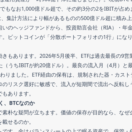
なお1,000億ドル超で、その約3分の2をIBITが占め
は、集計方法により幅があるものの500億ドル超に積み
いのヘッジファンドから、投資助言会社（RIA）・年
す。ビットコインが「分散ポートフォリオの1行」にな
もあります。2026年5月後半、ETFは過去最長の9営
（うちIBITが約20億ドル）。最良の流入月（4月）と
わりました。ETF経由の保有は、規制された器・カスト
ロのリスク選好に敏感で、流入が短期間で流出へ反転し
でもあります。
く、BTCなのか
で素朴な疑問が立ちます。価値の保存が目的なら、なぜ
を載せるのか。
らです。金はバランスシートの上で眠る資産で、保管・