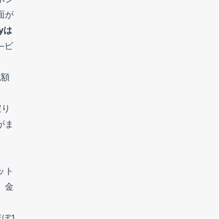
面が
yは
—ビ
純額
戻り
がま
ット
、金
ほぼ1