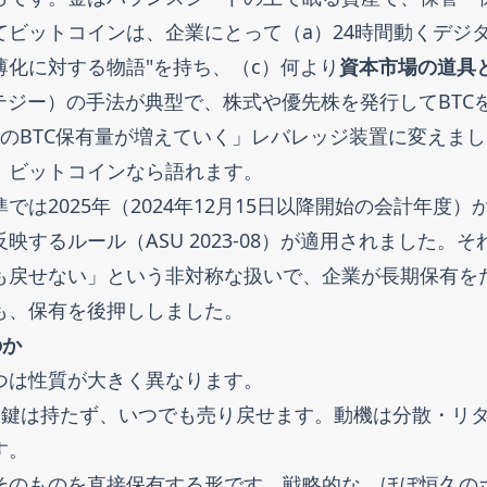
ビットコインは、企業にとって（a）24時間動くデジ
薄化に対する物語"を持ち、（c）何より
資本市場の道具
トラテジー）の手法が典型で、株式や優先株を発行してBTC
のBTC保有量が増えていく」レバレッジ装置に変えまし
、ビットコインなら語れます。
は2025年（2024年12月15日以降開始の会計年度）
映するルール（ASU 2023-08）が適用されました。そ
も戻せない」という非対称な扱いで、企業が長期保有を
も、保有を後押ししました。
のか
つは性質が大きく異なります。
。鍵は持たず、いつでも売り戻せます。動機は分散・リ
す。
そのものを直接保有する形です。戦略的な、ほぼ恒久の