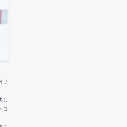
イナ
決し
トコ
風力