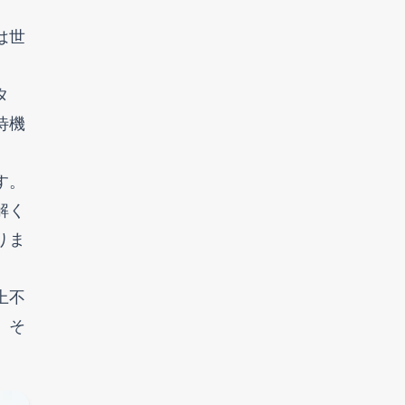
は世
タ
待機
す。
解く
りま
上不
、そ