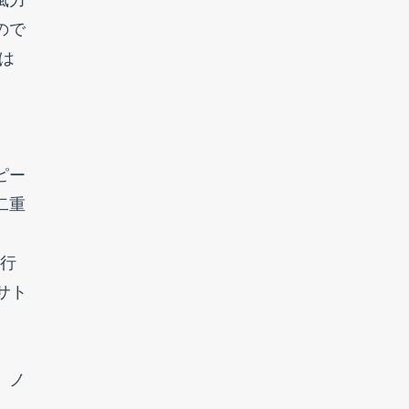
ので
は
ピー
二重
発行
サト
、ノ