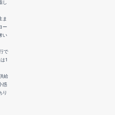
指し
生ま
ヨー
奪い
行で
は1
供給
小惑
あり