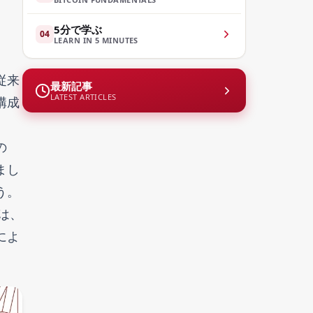
5分で学ぶ
04
LEARN IN 5 MINUTES
従来
最新記事
LATEST ARTICLES
構成
の
まし
う。
は、
によ