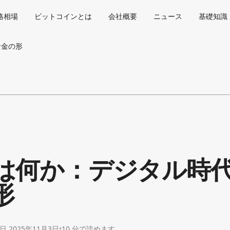
格相場
ビットコインとは
会社概要
ニュース
基礎知識
お金の形
は何か：デジタル時
形
日
2025年11月3日
•
10 分で読めます