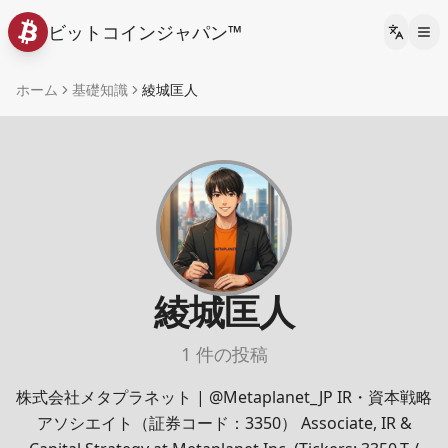
ビットコインジャパン™
Languag
ホーム
基礎知識
綾城匡人
綾城匡人
1 件の投稿
株式会社メタプラネット | @Metaplanet_JP IR・資本戦略
アソシエイト（証券コード：3350） Associate, IR &