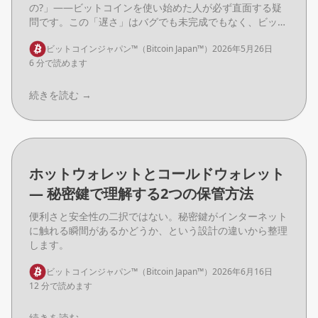
の?」——ビットコインを使い始めた人が必ず直面する疑
問です。この「遅さ」はバグでも未完成でもなく、ビット
コインが何を優先しているかという話から来ています。
ビットコインジャパン™（Bitcoin Japan™）
2026年5月26日
6 分で読めます
続きを読む
→
ホットウォレットとコールドウォレット
― 秘密鍵で理解する2つの保管方法
便利さと安全性の二択ではない。秘密鍵がインターネット
に触れる瞬間があるかどうか、という設計の違いから整理
します。
ビットコインジャパン™（Bitcoin Japan™）
2026年6月16日
12 分で読めます
続きを読む
→