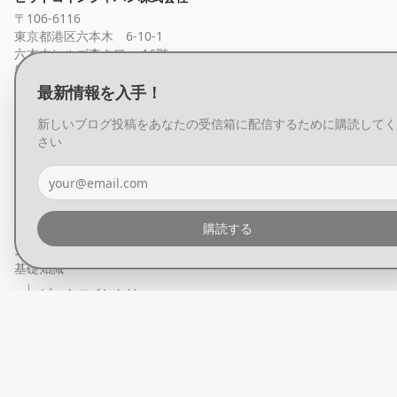
〒106-6116
東京都港区六本木 6-10-1
六本木ヒルズ森タワー 16階
最新情報を受け取る
購読する
最新情報を入手！
新しいブログ投稿をあなたの受信箱に配信するために購読してく
さい
チャート・価格相場
会社概要
プライバシーポリシー
特定商取引に基づく表記
お問い合わせ
購読する
ニュース
基礎知識
ビットコインとは
ビットコインウォレットとは
ビットコインの買い方
ビットコインと税金
ビットコインの価値
ビットコイン・マガジン ジャパン