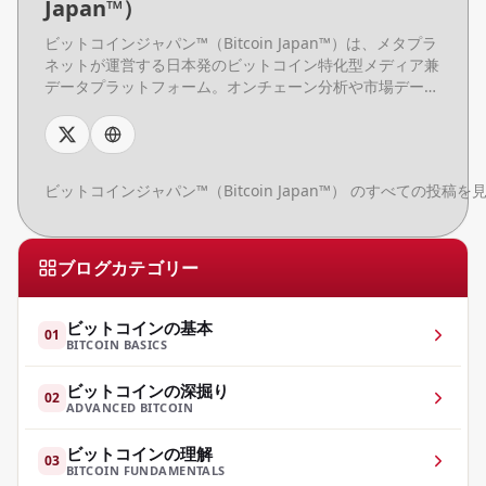
Japan™）
ビットコインジャパン™（Bitcoin Japan™）は、メタプラ
ネットが運営する日本発のビットコイン特化型メディア兼
データプラットフォーム。オンチェーン分析や市場デー
タ、基礎知識コンテンツを日本語で提供し、初心者からプ
ロまで幅広い読者に向けて、ビットコインデータの理解と
活用を支援する。
ビットコインジャパン™（Bitcoin Japan™） のすべての投稿を
ブログカテゴリー
ビットコインの基本
01
BITCOIN BASICS
ビットコインの深掘り
02
ADVANCED BITCOIN
ビットコインの理解
03
BITCOIN FUNDAMENTALS