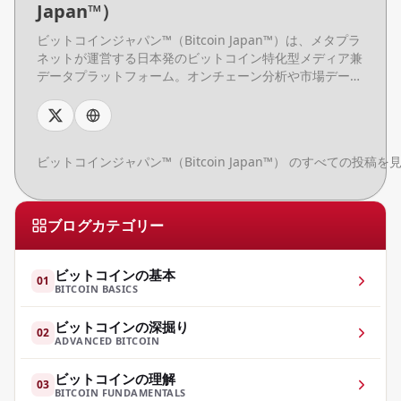
Japan™）
ビットコインジャパン™（Bitcoin Japan™）は、メタプラ
ネットが運営する日本発のビットコイン特化型メディア兼
データプラットフォーム。オンチェーン分析や市場デー
タ、基礎知識コンテンツを日本語で提供し、初心者からプ
ロまで幅広い読者に向けて、ビットコインデータの理解と
活用を支援する。
ビットコインジャパン™（Bitcoin Japan™） のすべての投稿を
ブログカテゴリー
ビットコインの基本
01
BITCOIN BASICS
ビットコインの深掘り
02
ADVANCED BITCOIN
ビットコインの理解
03
BITCOIN FUNDAMENTALS