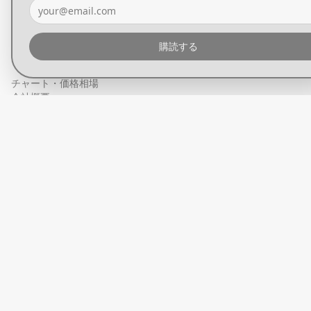
六本木ヒルズ森タワー 16階
最新情報を受け取る
購読する
購読する
チャート・価格相場
会社概要
プライバシーポリシー
特定商取引に基づく表記
お問い合わせ
ニュース
基礎知識
ビットコインとは
ビットコインウォレットとは
ビットコインの買い方
ビットコインと税金
ビットコインの価値
ビットコイン・マガジン ジャパン
プラネットギア
サイトマップ