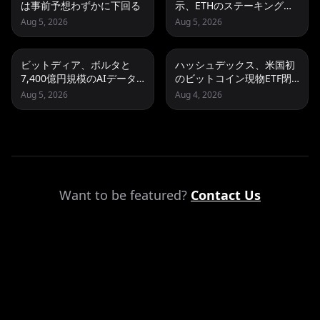
は事前予想わずかに下回る
示、ETHのステーキング
ETF「ETHB」が26年2Qに3
Aug 5, 2026
Aug 5, 2026
倍増
ビットディア、ボルタと
ハッシュデックス、米国初
7,400億円規模のAIデータ
のビットコイン現物ETF閉
センター契約締結 保有
鎖事例
Aug 5, 2026
Aug 4, 2026
BTCはゼロ維持
Want to be featured?
Contact Us