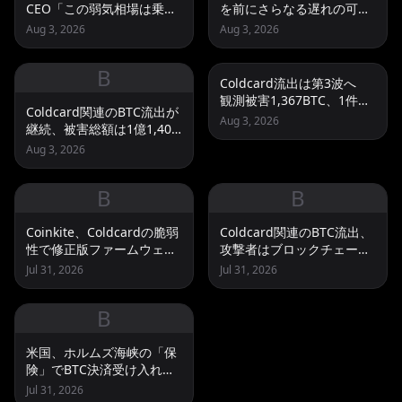
CEO「この弱気相場は乗り
を前にさらなる遅れの可能
越えられる」 1,638BTCを
性
Aug 3, 2026
Aug 3, 2026
売却
B
Coldcard流出は第3波へ
観測被害1,367BTC、1件あ
Coldcard関連のBTC流出が
たりの流出額は縮小
Aug 3, 2026
継続、被害総額は1億1,400
万ドル超との推計
Aug 3, 2026
B
B
Coinkite、Coldcardの脆弱
Coldcard関連のBTC流出、
性で修正版ファームウェア
攻撃者はブロックチェーン
を公開 AI悪用の可能性を
サービスの有料アカウント
Jul 31, 2026
Jul 31, 2026
指摘
を利用か
B
米国、ホルムズ海峡の「保
険」でBTC決済受け入れ
イラン関連2社を制裁
Jul 31, 2026