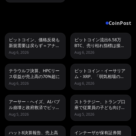
CoinPost
ビットコイン、価格反発も
ビットコイン流出6.58万
新規需要は戻らず＝アナリ
BTC、売り枯れ指標は接近
スト
＝グラスノード
Aug 6, 2026
Aug 6, 2026
テラウルフ決算、HPCリー
ビットコイン・イーサリア
ス収益が売上高の70%超に
ム・XRP、「弱気相場の最
終段階に典型的な兆候」＝
Aug 6, 2026
Aug 6, 2026
クリプトクアント
アーサー・ヘイズ、AIバブ
ストラテジー、トランプ口
ル崩壊と政府救済でビット
座で従業員の子ども向けに
コイン100万ドル超と予想
毎年約4万円拠出
Aug 5, 2026
Aug 5, 2026
ハット8決算報告、売上高
インテーザが保有証券開