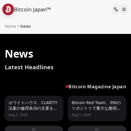
Bitcoin Japan™
Languag
Home
News
News
Latest Headlines
Bitcoin Magazine Japan
ホワイトハウス、CLARITY
Bitcoin Red Team、390の
法案の倫理条項の文案を検
リポジトリで重大な脆弱性
討 8月の期限が迫る
85件 Coldcard悪用が契機
Aug 5, 2026
Aug 5, 2026
B
B