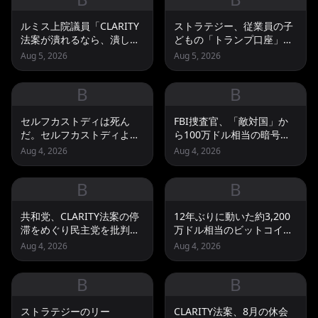
ルミス上院議員「CLARITY
ストラテジー、従業員の子
法案が潰れるなら、潰した
どもの「トランプ口座」に
のは民主党だ」 休会前の
年250ドルを拠出へ
Aug 5, 2026
Aug 5, 2026
採決を上院に迫る
B
B
セルフカストディは死ん
FBI捜査官、「敵対国」か
だ。セルフカストディよ永
ら100万ドル相当の暗号資
遠なれ
産を盗んだ疑い
Aug 4, 2026
Aug 4, 2026
B
B
共和党、CLARITY法案の停
12年ぶりに動いた約3,200
滞をめぐり民主党を批判
万ドル相当のビットコイ
上院は休会目前
ン Coldcard流出は1億
Aug 4, 2026
Aug 4, 2026
3,000万ドルとの推計
B
B
ストラテジーのリー
CLARITY法案、8月の休会