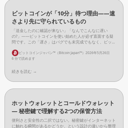
ビットコインが「10分」待つ理由——速
さより先に守られているもの
「送金したのに確認が来ない」「なんでこんなに遅い
の?」——ビットコインを使い始めた人が必ず直面する疑
問です。この「遅さ」はバグでも未完成でもなく、ビット
コインが何を優先しているかという話から来ています。
ビットコインジャパン™（Bitcoin Japan™）
2026年5月26日
6 分で読めます
続きを読む
→
ホットウォレットとコールドウォレット
― 秘密鍵で理解する2つの保管方法
便利さと安全性の二択ではない。秘密鍵がインターネット
に触れる瞬間があるかどうか、という設計の違いから整理