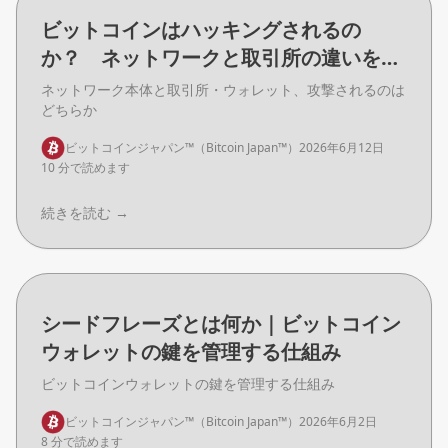
ビットコインはハッキングされるの
か？ ネットワークと取引所の違いを解
説
ネットワーク本体と取引所・ウォレット、攻撃されるのは
どちらか
ビットコインジャパン™（Bitcoin Japan™）
2026年6月12日
10 分で読めます
続きを読む
→
シードフレーズとは何か｜ビットコイン
ウォレットの鍵を管理する仕組み
ビットコインウォレットの鍵を管理する仕組み
ビットコインジャパン™（Bitcoin Japan™）
2026年6月2日
8 分で読めます